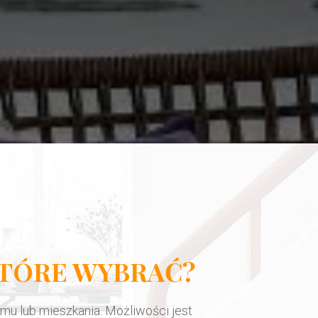
KTÓRE WYBRAĆ?
mu lub mieszkania. Możliwości jest