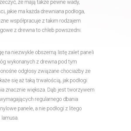
rzeczyć, że mają także pewne wady,
ci, jakie ma każda drewniana podłoga,
czne współpracuje z takim rodzajem
dłogowe z drewna to chleb powszedni.
na niezwykle obszerną listę zalet paneli
dłóg wykonanych z drewna pod tym
 donośne odgłosy związane chociażby ze
że się aż taką trwałością, jak podłogi
nia znacznie większa. Dąb jest tworzywem
i wymagających regularnego dbania
ylowe panele, a nie podłogi z litego
 lamusa.