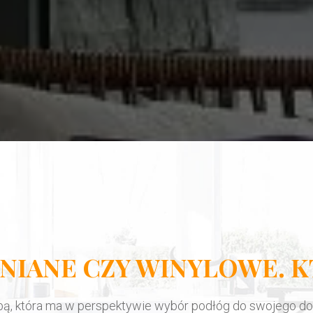
NIANE CZY WINYLOWE. 
bą, która ma w perspektywie wybór podłóg do swojego do