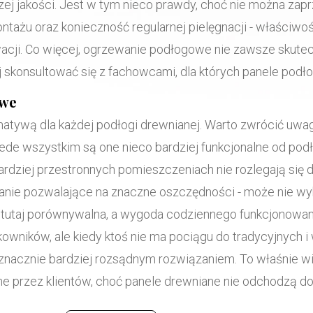
zej jakości. Jest w tym nieco prawdy, choć nie można zap
ntażu oraz konieczność regularnej pielęgnacji - właściwoś
acji. Co więcej, ogrzewanie podłogowe nie zawsze skute
utaj skonsultować się z fachowcami, dla których panele po
owe
tywą dla każdej podłogi drewnianej. Warto zwrócić uwagę 
ede wszystkim są one nieco bardziej funkcjonalne od po
ardziej przestronnych pomieszczeniach nie rozlegają się
zanie pozwalające na znaczne oszczędności - może nie wyka
st tutaj porównywalna, a wygoda codziennego funkcjonowa
wników, ale kiedy ktoś nie ma pociągu do tradycyjnych 
znacznie bardziej rozsądnym rozwiązaniem. To właśnie win
e przez klientów, choć panele drewniane nie odchodzą do