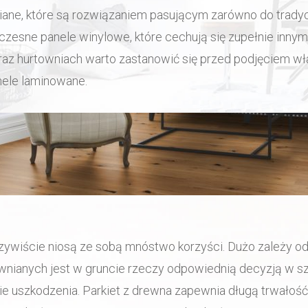
ane, które są rozwiązaniem pasującym zarówno do tradycy
czesne panele winylowe, które cechują się zupełnie innym
az hurtowniach warto zastanowić się przed podjęciem wła
i
nele laminowane.
 z ofertą naszej firmy.
iście niosą ze sobą mnóstwo korzyści. Dużo zależy od m
ewnianych jest w gruncie rzeczy odpowiednią decyzją w sz
e uszkodzenia. Parkiet z drewna zapewnia długą trwałość