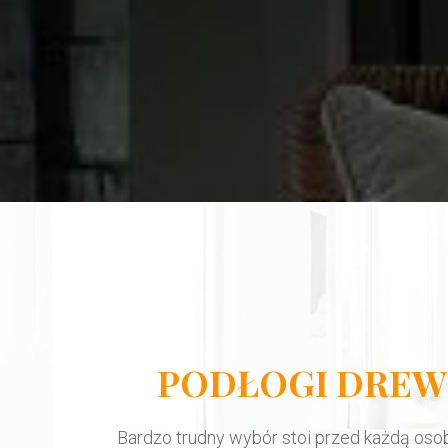
PODŁOGI DREW
Bardzo trudny wybór stoi przed każdą oso