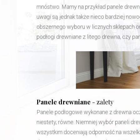
mnóstwo. Mamy na przykład panele drewni
uwagi są jednak także nieco bardziej nowo
obszernego wyboru w licznych sklepach or
Podłog
podłogi drewniane z litego drewna, czy pa
Serdecznie zapraszamy do zapoznania się
Panele drewniane
- zalety
ZOBACZ WIĘCEJ
Panele podłogowe wykonane z drewna oczyw
✆
609 652 886
niestety, równe. Niemniej wybór paneli dr
wszystkim doceniają odporność na wszelki