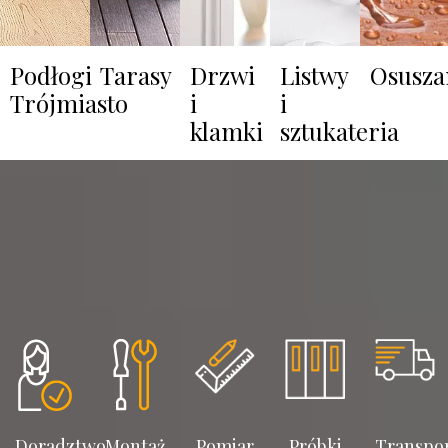
Podłogi
Tarasy
Drzwi
Listwy
Osusza
Trójmiasto
i
i
klamki
sztukateria
Doradztwo
Montaż
Pomiar
Próbki
Transpo